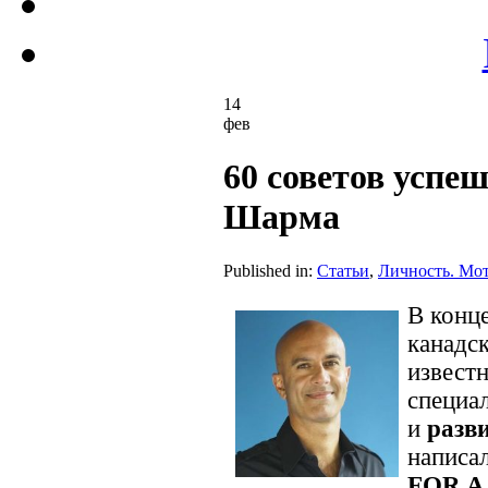
14
фев
60 советов успе
Шарма
Published in:
Статьи
,
Личность. Мо
В конц
канадск
извест
специа
и
разв
написа
FOR A