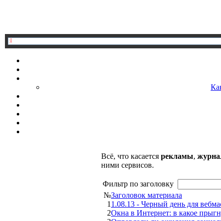
Ка
Всё, что касается
рекламы
,
журна
ними сервисов.
Фильтр по заголовку
№
Заголовок материала
1
1.08.13 - Черный день для вебма
2
Окна в Интернет: в какое прыгн