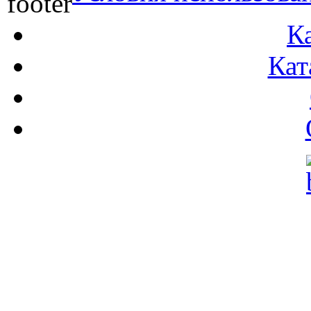
К
Кат