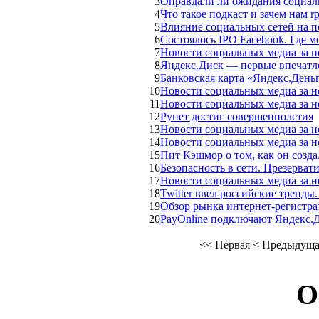
3
Оправдали ли ожидания социаль
4
Что такое подкаст и зачем нам r
5
Влияние социальных сетей на п
6
Состоялось IPO Facebook. Где 
7
Новости социальных медиа за не
8
Яндекс.Диск — первые впечатл
9
Банковская карта «Яндекс.Деньг
10
Новости социальных медиа за не
11
Новости социальных медиа за не
12
Рунет достиг совершеннолетия
13
Новости социальных медиа за н
14
Новости социальных медиа за н
15
Пит Кэшмор о том, как он создал
16
Безопасность в сети. Презерват
17
Новости социальных медиа за н
18
Twitter ввел российские тренды
19
Обзор рынка интернет-регистра
20
PayOnline подключают Яндекс.
<<
Первая
<
Предыдуща
О