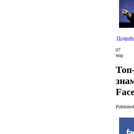
Подробне
07
мар
Топ-
зна
Fac
Published