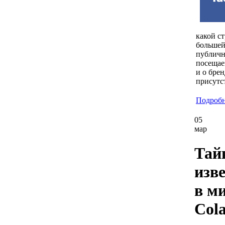
какой ст
большей
публичн
посещае
и о бре
присутс
Подробне
05
мар
Тай
изв
в м
Col