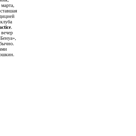
 марта,
 ставшая
адицией
 клуба
actiсe
.
 вечер
Бенуа»,
обычно.
ами
ошкин.