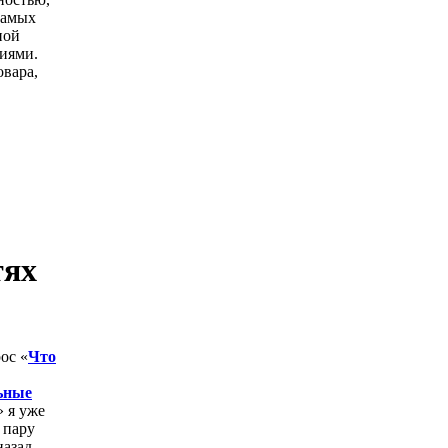
самых
ной
иями.
овара,
тях
ос «
Что
ьные
» я уже
 пару
назад.