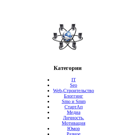
Категории
IT
Seo
Web-Строительство
Блоггинг
Smo и Smm
СтартАп
Медиа
Личность.
Мотивация
Юмор
Разное