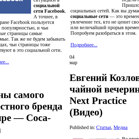
Пришло
социальной
социальных сетей. Как вы думае
сети Facebook
.
социальные сети
— это времен
А точнее, в
увлечение тех, кто не ценит св
ране Facebook пользуется
или величайший прорыв време
 популярностью, и чьи
Попробуем разобраться в этом.
ые страницы самые
мые. Так же не будем забывать
ндах, чьи страницы тоже
Подробнее...
твуют в это социальной сети.
04
е...
мар
Евгений Козлов
чайной вечери
ны самого
Next Practiсe
естного бренда
(Видео)
ире — Coca-
a
Published in:
Статьи
,
Медиа
Во втор