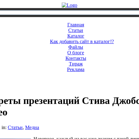
Главная
Статьи
Каталог
Как добавить сайт в каталог!?
Файлы
О блоге
Контакты
Тираж
Реклама
реты презентаций Стива Джобс
ео
 in:
Статьи
,
Медиа
Наверное, каждый из вас уже знаком с такой лич