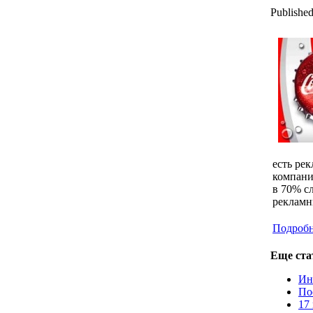
Published
есть ре
компани
в 70% с
реклам
Подробне
Еще стат
Ин
По
17 