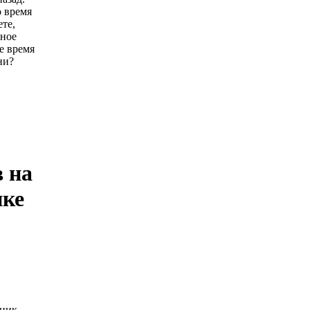
 время
те,
ное
ое время
ни?
 на
нке
ник,