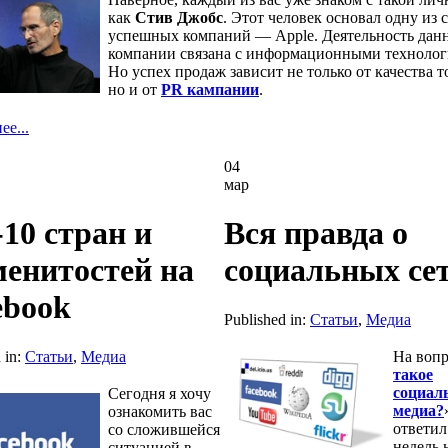
как
Стив Джобс
. Этот человек основал одну из 
успешных компаний — Apple. Деятельность дан
компании связана с информационными технолог
Но успех продаж зависит не только от качества т
но и от
PR кампании
.
е...
04
мар
10 стран и
Вся правда о
менитостей на
социальных се
ebook
Published in:
Статьи
,
Медиа
 in:
Статьи
,
Медиа
На вопр
такое
социал
Сегодня я хочу
медиа?
ознакомить вас
ответил
со сложившейся
недель 
ситуацией в