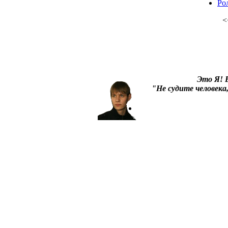
Ро
<
Это Я!
В
"Не судите человека