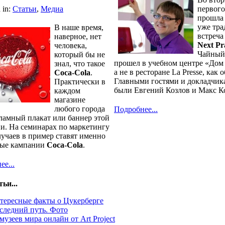
 in:
Статьи
,
Медиа
первого
прошла
уже тр
В наше время,
встреча
наверное, нет
Next Pr
человека,
Чайный
который бы не
прошел в учебном центре «Дом 
знал, что такое
а не в ресторане La Presse, как 
Coca-Cola
.
Главными гостями и докладчик
Практически в
были Евгений Козлов и Макс К
каждом
магазине
любого города
Подробнее...
кламный плакат или баннер этой
и. На семинарах по маркетингу
лучаев в пример ставят именно
ные кампании
Coca-Cola
.
е...
ьи...
тересные факты о Цукерберге
следний путь. Фото
музеев мира онлайн от Art Project