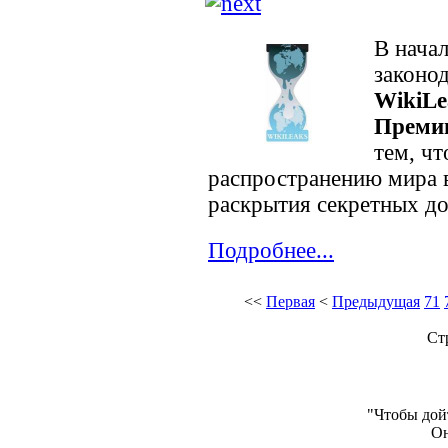
В нача
законо
WikiLe
Преми
тем, чт
распространению мира 
раскрытия секретных д
Подробнее...
<<
Первая
<
Предыдущая
71
Ст
"Чтобы дойт
Он