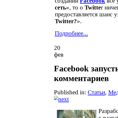
создании
Facebook
все 
сеть
», то о
Twitte
r ниче
предоставляется шанс у
Twitter?
».
Подробнее...
20
фев
Facebook запуст
комментариев
Published in:
Статьи
,
Ме
Разраб
к разр