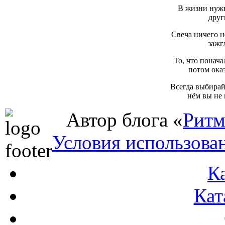
В жизни нужн
друг
Свеча ничего не
зажг
То, что понача
потом оказ
Всегда выбирай
нём вы не 
Автор блога «
Ритм
Условия использова
К
Кат