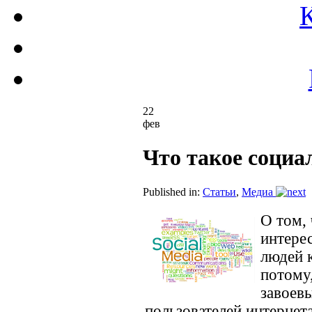
22
фев
Что такое социа
Published in:
Статьи
,
Медиа
О том,
интере
людей 
потому
завоев
пользователей интернета