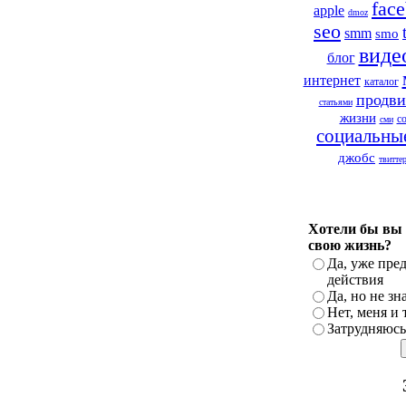
fac
apple
dmoz
seo
smm
smo
виде
блог
интернет
каталог
продви
статьями
жизни
с
сми
социальны
джобс
твитте
Хотели бы вы 
свою жизнь?
Да, уже пре
действия
Да, но не зн
Нет, меня и 
Затрудняюсь