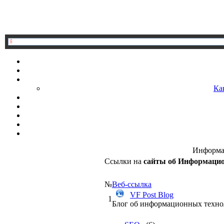
Ка
Информа
Ссылки на
сайты об Информацио
№
Веб-ссылка
VF Post Blog
1
Блог об информационных техно