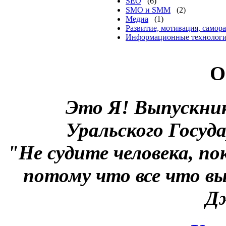
SEO
(6)
SMO и SMM
(2)
Медиа
(1)
Развитие, мотивация, самор
Информационные технолог
О
Это Я!
Выпускни
Уральского Госуд
"Не судите человека, по
потому что все что вы
Д