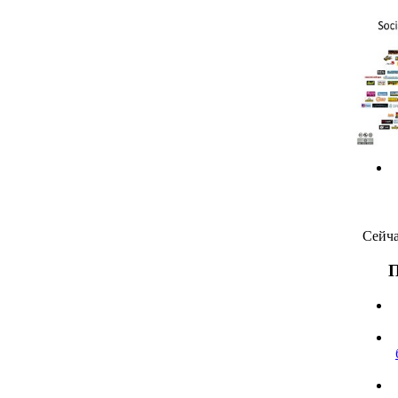
Сейча
П