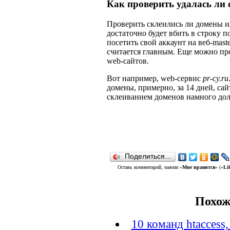
Как проверить удалась ли 
Проверить склеились ли домены и
достаточно будет вбить в строку по
посетить свой аккаунт на веб-mast
считается главным. Еще можно пр
web-сайтов.
Вот например, web-сервис
pr-cy.ru
домены, примерно, за 14 дней, сай
склеиванием доменов намного до
Поделиться…
Оставь комментарий, нажми «
Мне нравится
» («
Li
Похож
10 команд htaccess