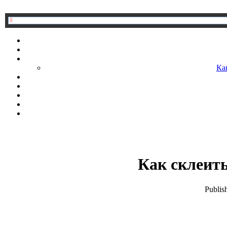
Ка
Как склеит
Publis