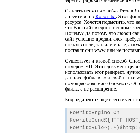
зарегистрировать доменное имя бе
Склеить несколько веб-сайтов в Ян
директивой в
Robots.txt
. Этот фай
ресурса. Хочется подметить, что д
что Ваш сайт в единственном экзе
Почему? Да потому что любой сайт
сайт успешно продвигался, требуе
пользователи, так или иначе, акку
поставят они www или не поставят
Существует и второй способ. Спо
номером 301. Этот документ целико
использовать этот редирект, нужно
данного файла в корневой папке we
помощью обычного блокнота. Обрат
файла, а не расширение.
Код редиректа чаще всего имеет та
RewriteEngine On
RewriteCond%{HTTP_HOST
RewriteRule^(.*)$http: