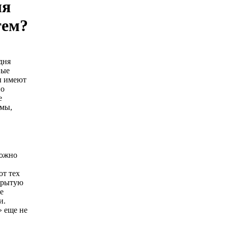
ля
тем?
дня
вые
ы имеют
но
е
тмы,
можно
от тех
ткрытую
е
и.
» еще не