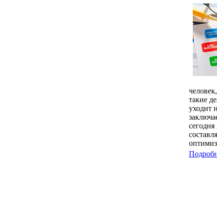
человек
такие д
уходит н
заключа
сегодня 
составл
оптимиз
Подробне