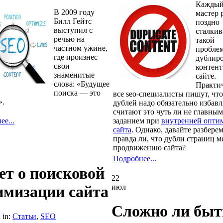
Каждый
В 2009 году
мастер 
Билл Гейтс
поздно
выступил с
сталкив
речью на
такой
частном ужине,
проблем
где произнес
дублир
свои
контент
знаменитые
сайте.
слова: «Будущее
Практи
поиска — это
все seo-специалисты пишут, что
».
дублей надо обязательно избавл
считают это чуть ли не главным
е...
заданием при
внутренней опти
сайта
. Однако, давайте разберем
правда ли, что дубли страниц 
продвижению сайта?
Подробнее...
ет о поисковой
22
июл
имизации сайта
Сложно ли быт
 in:
Статьи
,
SEO