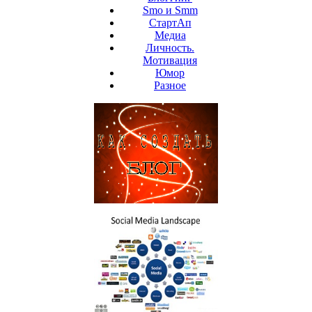
Smo и Smm
СтартАп
Медиа
Личность.
Мотивация
Юмор
Разное