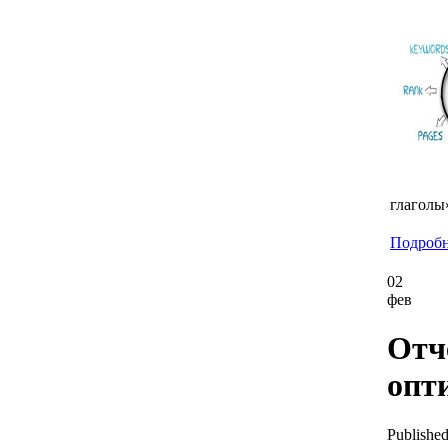
глаголы
Подробне
02
фев
Отч
опт
Published