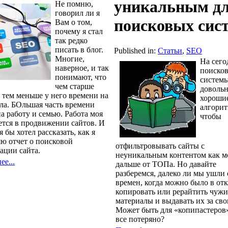
уникальным д
Не помню,
говорил ли я
поисковых сис
Вам о том,
почему я стал
так редко
писать в блог.
Published in:
Статьи
,
SEO
Многие,
На сего
наверное, и так
поиско
понимают, что
систем
чем старше
доволь
, тем меньше у него времени на
хороши
ела. БОльшая часть времени
алгори
а работу и семью. Работа моя
чтобы
ется в продвижении сайтов. И
я бы хотел рассказать, как я
яю отчет о поисковой
отфильтровывать сайты с
ации сайта.
неуникальным контентом как 
е...
дальше от ТОПа. Но давайте
разберемся, далеко ли мы ушли 
времен, когда можно было в о
копировать или рерайтить чужи
материалы и выдавать их за сво
Может быть для «копипастеров
все потеряно?