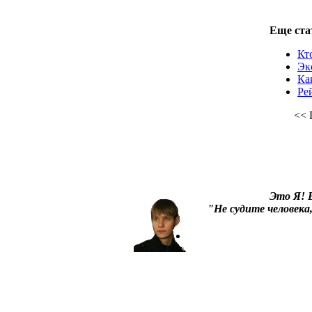
Еще стат
Кт
Эк
Ка
Ре
<<
Это Я!
В
"Не судите человека