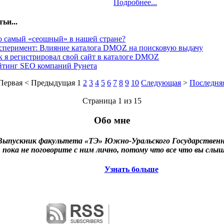
Подробнее...
ьи...
о самый «сеошный» в нашей стране?
сперимент: Влияние каталога DMOZ на поисковую выдачу
к я регистрировал свой сайт в каталоге DMOZ
йтинг SEO компаний Рунета
Первая
<
Предыдущая
1
2
3
4
5
6
7
8
9
10
Следующая
>
Последня
Страница 1 из 15
Обо мне
ыпускник факультета «ТЭ» Южно-Уральского Государственн
, пока не поговорите с ним лично, потому что все что вы слыш
Узнать больше