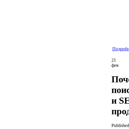
Подробне
21
фев
Поч
пои
и S
про
Published