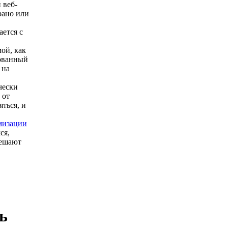
 веб-
рано или
ается с
ой, как
ованный
 на
чески
 от
яться, и
мизации
ся,
мешают
ь