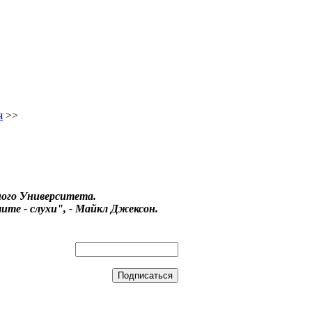
я
>>
ого Университета.
ите - слухи", - Майкл Джексон.