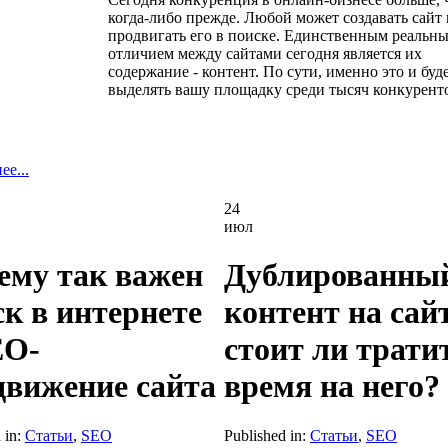
когда-либо прежде. Любой может создавать сайт 
продвигать его в поиске. Единственным реальн
отличием между сайтами сегодня является их
содержание - контент. По сути, именно это и буд
выделять вашу площадку среди тысяч конкурент
е...
24
июл
ему так важен
Дублированны
ск в интернете
контент на сай
EO-
стоит ли трати
движение сайта
время на него?
 in:
Статьи
,
SEO
Published in:
Статьи
,
SEO