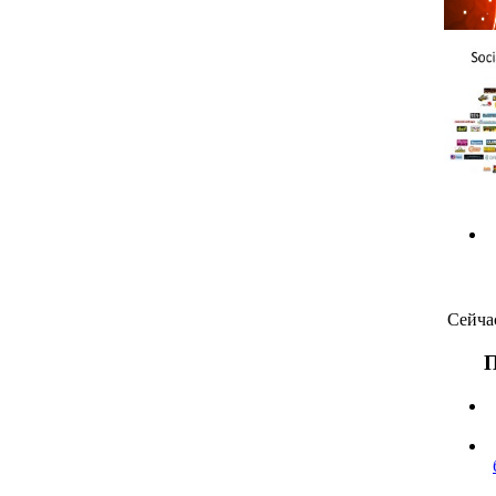
Сейча
П