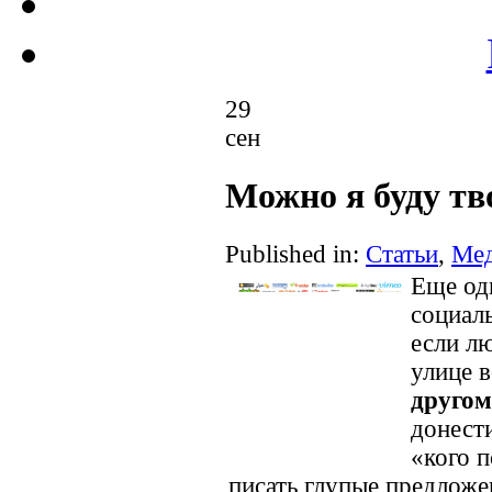
29
сен
Можно я буду тв
Published in:
Статьи
,
Ме
Еще од
социал
если лю
улице в
другом
донести
«кого п
писать глупые предложе