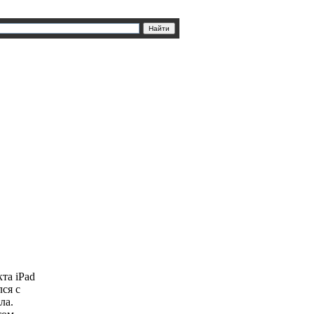
та iPad
лся с
ла.