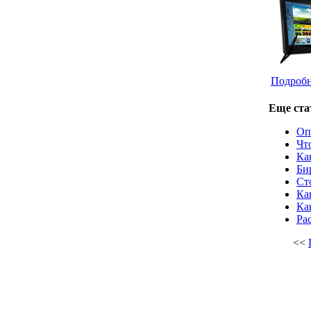
Подробне
Еще стат
Оп
Чт
Ка
Би
Ст
Ка
Ка
Ра
<<