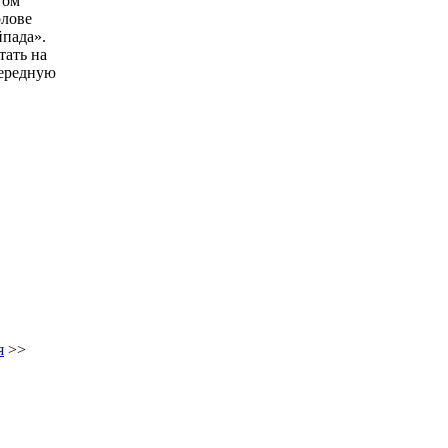
том
олове
йпада».
тать на
чередную
я
>>