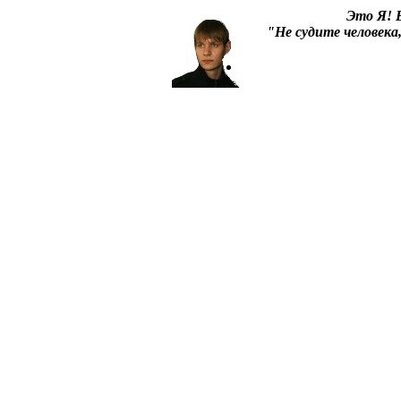
Это Я!
В
"Не судите человека