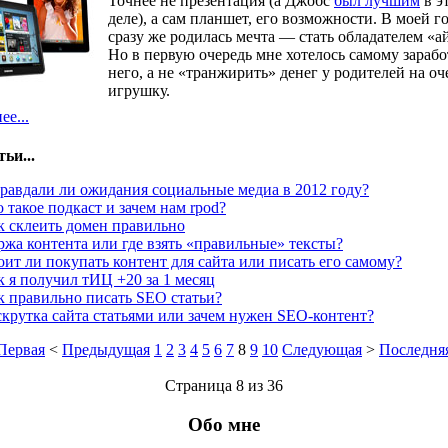
Точнее не презентация (а Джобс
был лучшим
в э
деле), а сам планшет, его возможности. В моей г
сразу же родилась мечта — стать обладателем «а
Но в первую очередь мне хотелось самому зарабо
него, а не «транжирить» денег у родителей на о
игрушку.
е...
ьи...
равдали ли ожидания социальные медиа в 2012 году?
о такое подкаст и зачем нам rpod?
к склеить домен правильно
ржа контента или где взять «правильные» тексты?
оит ли покупать контент для сайта или писать его самому?
к я получил тИЦ +20 за 1 месяц
к правильно писать SEO статьи?
скрутка сайта статьями или зачем нужен SEO-контент?
Первая
<
Предыдущая
1
2
3
4
5
6
7
8
9
10
Следующая
>
Последня
Страница 8 из 36
Обо мне