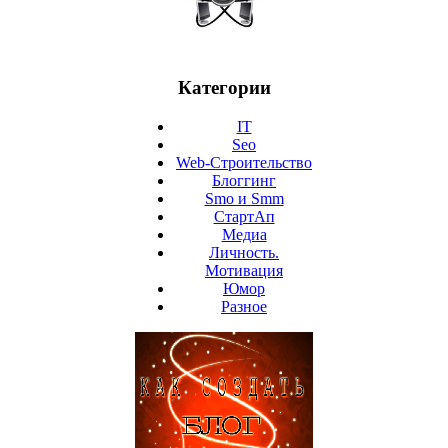
Категории
IT
Seo
Web-Строительство
Блоггинг
Smo и Smm
СтартАп
Медиа
Личность.
Мотивация
Юмор
Разное