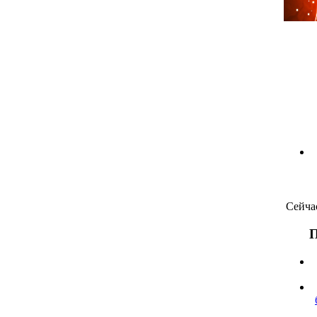
Сейча
П