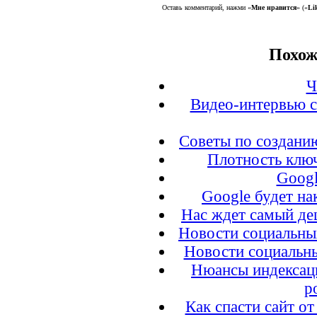
Оставь комментарий, нажми «
Мне нравится
» («
Li
Похож
Ч
Видео-интервью с
Советы по создани
Плотность ключ
Googl
Google будет на
Нас ждет самый де
Новости социальных
Новости социальны
Нюансы индексаци
р
Как спасти сайт о