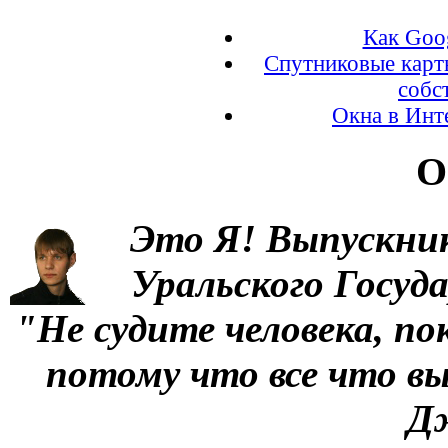
Как Goo
Спутниковые карт
собс
Окна в Инте
О
Это Я!
Выпускни
Уральского Госуд
"Не судите человека, по
потому что все что вы
Д