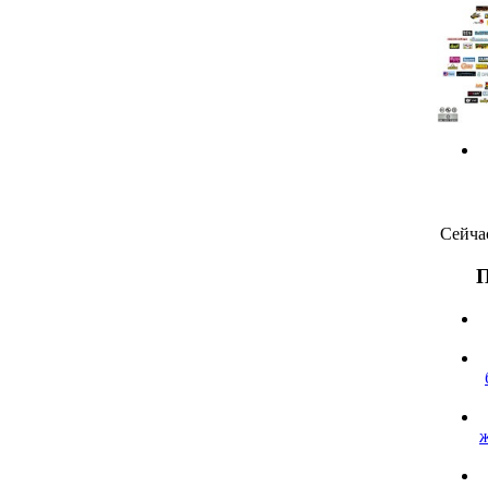
Сейча
П