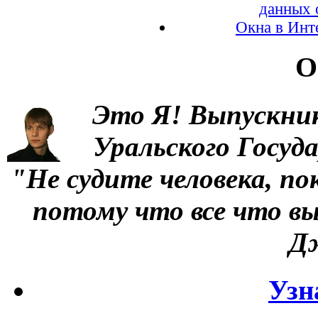
данных 
Окна в Инте
О
Это Я!
Выпускни
Уральского Госуд
"Не судите человека, по
потому что все что вы
Д
Узн