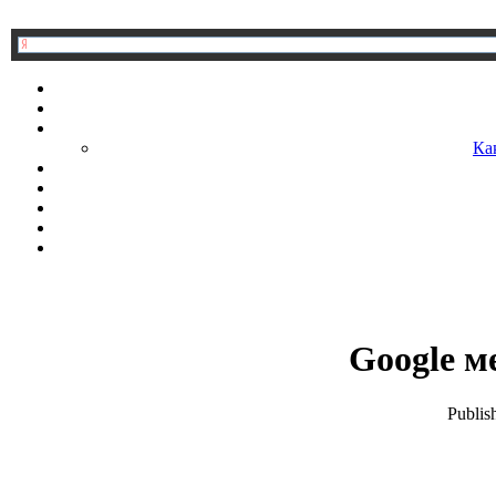
Ка
Google м
Publis