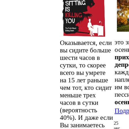
это 
Оказывается, если
осен
вы сидите больше
прих
шести часов в
депр
сутки, то скорее
кажд
всего вы умрете
напл
на 15 лет раньше
им в
чем тот, кто сидит
песс
меньше трех
осен
часов в сутки
(вероятность
Подр
40%). И даже если
25
Вы занимаетесь
авг