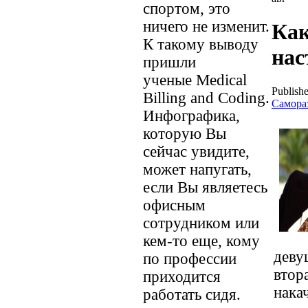
спортом, это
ничего не изменит.
Как
К такому выводу
нас
пришли
ученые Medical
Publishe
Billing and Coding.
Самора
Инфографика,
которую Вы
сейчас увидите,
может напугать,
если Вы являетесь
офисным
сотрудником или
кем-то еще, кому
деву
по профессии
втор
приходится
нака
работать сидя.