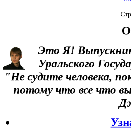
Стр
О
Это Я!
Выпускни
Уральского Госуд
"Не судите человека, по
потому что все что вы
Д
Узн