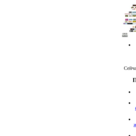
Сейча
П