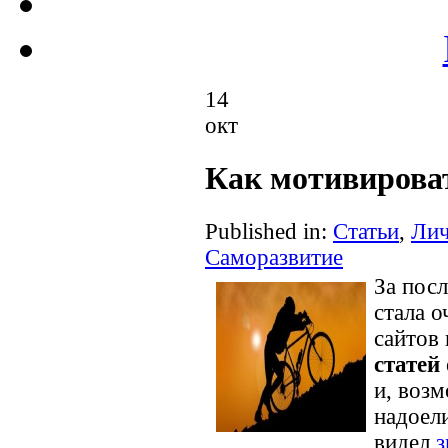
14
окт
Как мотивироват
Published in:
Статьи
,
Лич
Саморазвитие
За пос
стала о
сайтов 
статей
и, воз
надоели
видел
з